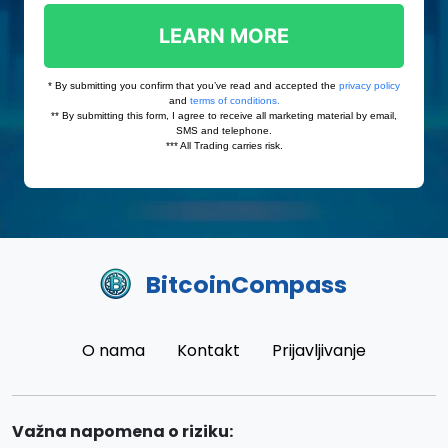
BitcoinCompass
O nama
Kontakt
Prijavljivanje
Važna napomena o riziku: