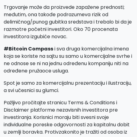
Trgovanje može da proizvede zapažene prednosti;
međutim, ona takođe podrazumeva rizik od
delimičnog/punog gubitka sredstava i trebalo bi da je
razmotre početni investitori. Oko 70 procenata
investitora izgubiće novac.
#Bitcoin Compass
i sva druga komercijalna imena
koja se koriste na sajtu su samo u komercijalne svrhe i
ne odnose se ni na jednu određenu kompaniju niti na
određene pružaoce usluga.
Spot je samo za komercijalnu prezentaciju i ilustraciju,
a svi učesnici su glumci.
Pažljivo pročitajte stranicu Terms & Conditions i
Disclaimer platforme nezavisnih investitora pre
investiranja. Korisnici moraju biti svesni svoje
individualne poreske odgovornosti za kapitalnu dobit
u zemlji boravka. Protivzakonito je tražiti od osoba iz