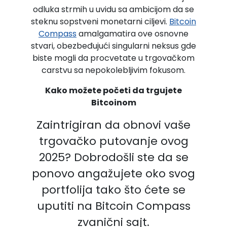
odluka strmih u uvidu sa ambicijom da se
steknu sopstveni monetarni ciljevi.
Bitcoin
Compass
amalgamatira ove osnovne
stvari, obezbeđujući singularni neksus gde
biste mogli da procvetate u trgovačkom
carstvu sa nepokolebljivim fokusom.
Kako možete početi da trgujete
Bitcoinom
Zaintrigiran da obnovi vaše
trgovačko putovanje ovog
2025? Dobrodošli ste da se
ponovo angažujete oko svog
portfolija tako što ćete se
uputiti na Bitcoin Compass
zvanični sajt.