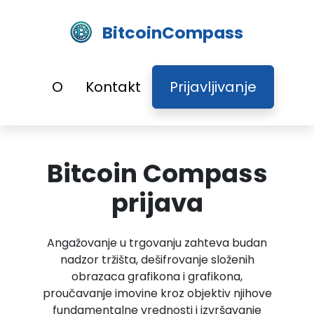
BitcoinCompass
O
Kontakt
Prijavljivanje
Bitcoin Compass
prijava
Angažovanje u trgovanju zahteva budan
nadzor tržišta, dešifrovanje složenih
obrazaca grafikona i grafikona,
proučavanje imovine kroz objektiv njihove
fundamentalne vrednosti i izvršavanje