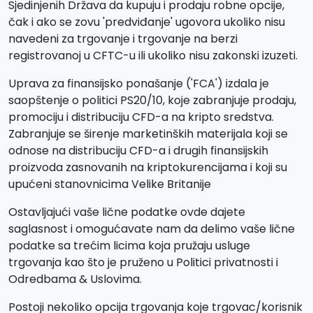
Sjedinjenih Država da kupuju i prodaju robne opcije,
čak i ako se zovu 'predviđanje' ugovora ukoliko nisu
navedeni za trgovanje i trgovanje na berzi
registrovanoj u CFTC-u ili ukoliko nisu zakonski izuzeti.
Uprava za finansijsko ponašanje ('FCA') izdala je
saopštenje o politici PS20/10, koje zabranjuje prodaju,
promociju i distribuciju CFD-a na kripto sredstva.
Zabranjuje se širenje marketinških materijala koji se
odnose na distribuciju CFD-a i drugih finansijskih
proizvoda zasnovanih na kriptokurencijama i koji su
upućeni stanovnicima Velike Britanije
Ostavljajući vaše lične podatke ovde dajete
saglasnost i omogućavate nam da delimo vaše lične
podatke sa trećim licima koja pružaju usluge
trgovanja kao što je pruženo u Politici privatnosti i
Odredbama & Uslovima.
Postoji nekoliko opcija trgovanja koje trgovac/korisnik