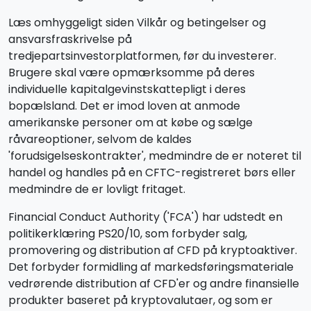
Læs omhyggeligt siden Vilkår og betingelser og
ansvarsfraskrivelse på
tredjepartsinvestorplatformen, før du investerer.
Brugere skal være opmærksomme på deres
individuelle kapitalgevinstskattepligt i deres
bopælsland. Det er imod loven at anmode
amerikanske personer om at købe og sælge
råvareoptioner, selvom de kaldes
'forudsigelseskontrakter', medmindre de er noteret til
handel og handles på en CFTC-registreret børs eller
medmindre de er lovligt fritaget.
Financial Conduct Authority ('FCA') har udstedt en
politikerklæring PS20/10, som forbyder salg,
promovering og distribution af CFD på kryptoaktiver.
Det forbyder formidling af markedsføringsmateriale
vedrørende distribution af CFD'er og andre finansielle
produkter baseret på kryptovalutaer, og som er